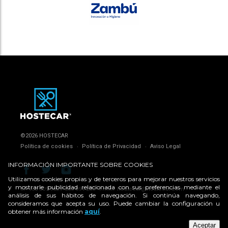
©2026 HOSTECAR
Política de cookies
Política de Privacidad
Aviso Legal
INFORMACIÓN IMPORTANTE SOBRE COOKIES
Utilizamos cookies propias y de terceros para mejorar nuestros servicios
y mostrarle publicidad relacionada con sus preferencias mediante el
tlf:
968 509 962 / 650 094 280
email:
hostecar@hostecar.com
análisis de sus hábitos de navegación. Si continúa navegando,
consideramos que acepta su uso. Puede cambiar la configuración u
obtener más información
aquí
.
Aceptar