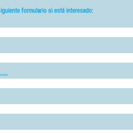
siguiente formulario si está interesado:
orreo