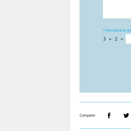
* Introduce la r
3 + 2 =
Compartir