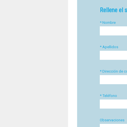
Rellene el 
* Nombre
* Apellidos
* Dirección de c
* Teléfono
Observaciones